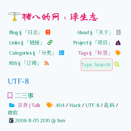
猪八的网：浮生志
Blog § 「日志」
About § 「关于」
Links § 「链接」
Project § 「项目」
Categories § 「分类」
Tags § 「标签」
RSS § 「订阅」
UTF-8
二三事
言吾 | Talk
404
/
Hack
/
UTF-8
/
乱码
/
微软
2006-11-05 21:10 @ Sun