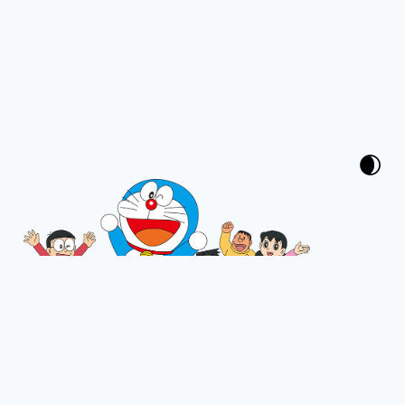
Theme with
Tokiwa
, Powered by
H
U
G
O
.
2004-2024 § Zhu8.Net 🚀 [
CC BY-SA
].
Paint With 268 Pages, 84653 Words.