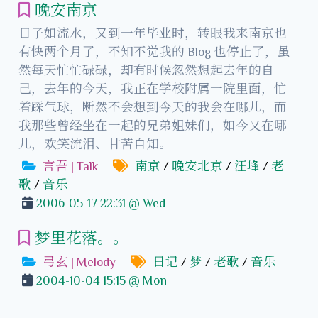
晚安南京
日子如流水，又到一年毕业时，转眼我来南京也
有快两个月了，不知不觉我的 Blog 也停止了，虽
然每天忙忙碌碌，却有时候忽然想起去年的自
己，去年的今天，我正在学校附属一院里面，忙
着踩气球，断然不会想到今天的我会在哪儿，而
我那些曾经坐在一起的兄弟姐妹们，如今又在哪
儿，欢笑流泪、甘苦自知。
言吾 | Talk
南京
/
晚安北京
/
汪峰
/
老
歌
/
音乐
2006-05-17 22:31 @ Wed
梦里花落。。
弓玄 | Melody
日记
/
梦
/
老歌
/
音乐
2004-10-04 15:15 @ Mon