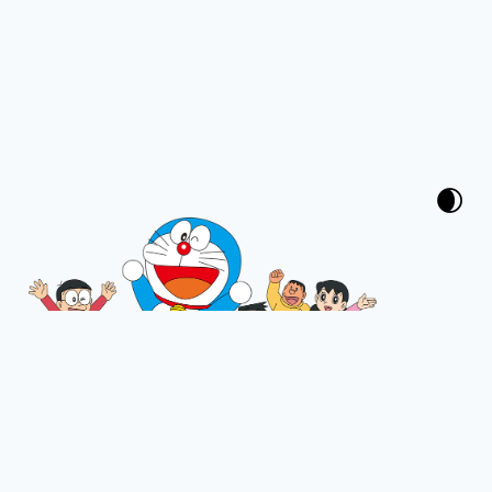
Theme with
Tokiwa
, Powered by
H
U
G
O
.
2004-2024 § Zhu8.Net 🚀 [
CC BY-SA
].
Paint With 268 Pages, 84653 Words.