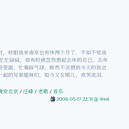
时，转眼我来南京也有快两个月了，不知不觉我
然每天忙忙碌碌，却有时候忽然想起去年的自己，去年
院里面，忙着踩气球，断然不会想到今天的我会
一起的兄弟姐妹们，如今又在哪儿，欢笑流泪、
晚安北京
/
汪峰
/
老歌
/
音乐
2006-05-17 22:31 @ Wed