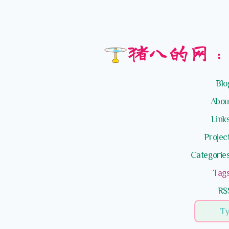
猪八的网：
Bl
Abo
Lin
Proj
Categor
Ta
R