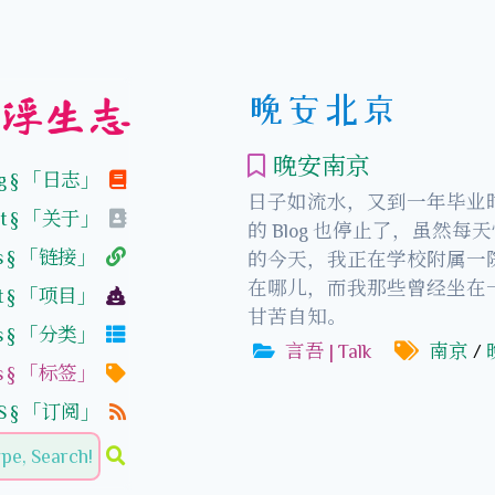
晚安北京
浮生志
晚安南京
og § 「日志」
日子如流水，又到一年毕业
ut § 「关于」
的 Blog 也停止了，虽
ks § 「链接」
的今天，我正在学校附属一
在哪儿，而我那些曾经坐在
ect § 「项目」
甘苦自知。
ies § 「分类」
言吾 | Talk
南京
/
gs § 「标签」
SS § 「订阅」