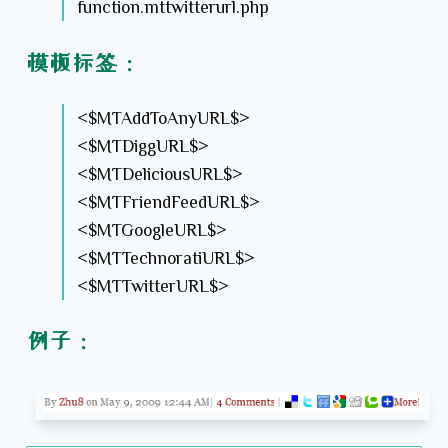
function.mttwitterurl.php
模板标签：
<$MTAddToAnyURL$>
<$MTDiggURL$>
<$MTDeliciousURL$>
<$MTFriendFeedURL$>
<$MTGoogleURL$>
<$MTTechnoratiURL$>
<$MTTwitterURL$>
例子：