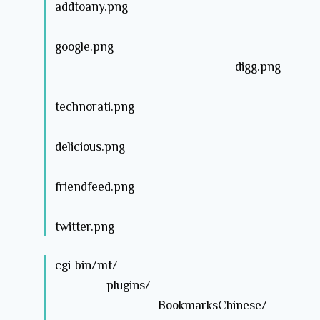
addtoany.png
google.png
digg.png
technorati.png
delicious.png
friendfeed.png
twitter.png
cgi-bin/mt/
plugins/
BookmarksChinese/