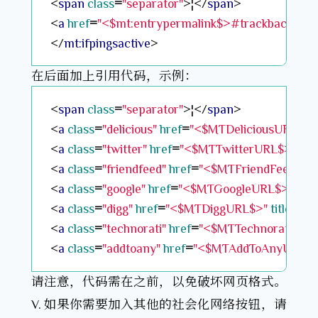
<
span
class
=
"separator"
>¦</
span
<
a
href
=
"<$mt:entrypermalink$>#trackbacks"
>
</
mt:ifpingsactive
在后面加上引用代码，示例：
<
span
class
=
"separator"
>¦</
span
<
a
class
=
"delicious"
href
=
"<$MTDeliciousURL$>"
<
a
class
=
"twitter"
href
=
"<$MTTwitterURL$>"
titl
<
a
class
=
"friendfeed"
href
=
"<$MTFriendFeedURL
<
a
class
=
"google"
href
=
"<$MTGoogleURL$>"
title
<
a
class
=
"digg"
href
=
"<$MTDiggURL$>"
title
=
"Di
<
a
class
=
"technorati"
href
=
"<$MTTechnoratiURL
<
a
class
=
"addtoany"
href
=
"<$MTAddToAnyURL$>
请注意，代码需在之前，以免破坏网页格式。
如果你需要加入其他的社会化网络按钮，请