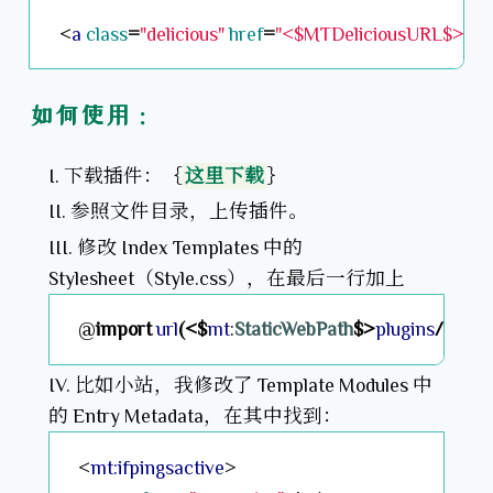
<
a
class
=
"delicious"
href
=
"<$MTDeliciousURL$>"
ti
如何使用：
下载插件：｛
这里下载
｝
参照文件目录，上传插件。
修改 Index Templates 中的
Stylesheet（Style.css），在最后一行加上
@
import
url
(<$
mt
:
StaticWebPath
$>
plugins
/
Book
比如小站，我修改了 Template Modules 中
的 Entry Metadata，在其中找到：
<
mt:ifpingsactive