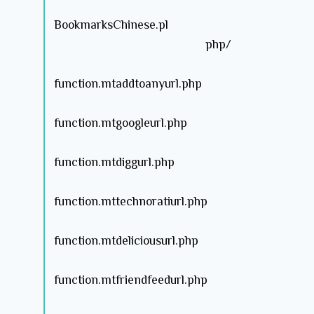
BookmarksChinese.pl
php/
function.mtaddtoanyurl.php
function.mtgoogleurl.php
function.mtdiggurl.php
function.mttechnoratiurl.php
function.mtdeliciousurl.php
function.mtfriendfeedurl.php