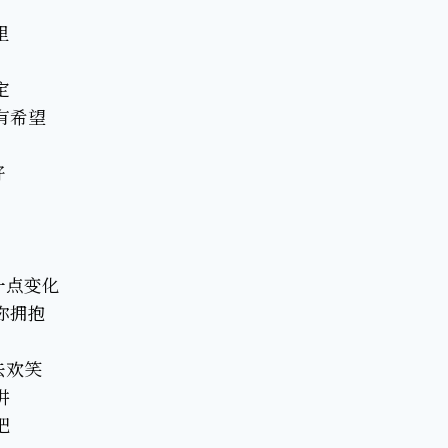
里
定
有希望
好
一点变化
你拥抱
去欢笑
讲
吧