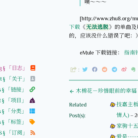
噢～～～
[http://www.zhu8.org/
下载
《
无法逃脱
》的单曲及
的，应该没什么错误了吧：
eMule 下载链接：
指南针乐
og § 「日志」
:
ut § 「关于」
ks § 「链接」
木棉花－珍惜眼前的幸福
ect § 「项目」
技嘉主板安
Related
ies § 「分类」
情人)
–
2
Post(s):
gs § 「标签」
家驹十五
SS § 「订阅」
爱是…