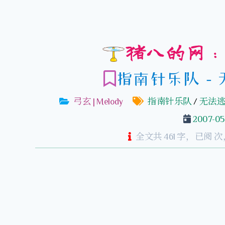
猪八的网：
指南针乐队－
弓玄 | Melody
指南针乐队
/
无法
2007-05
全文共 461 字，已阅
次