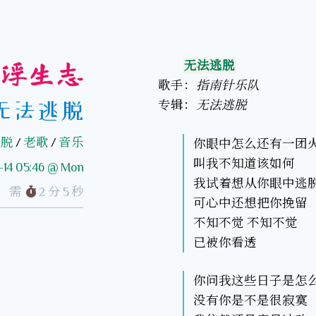
浮生志
无法逃脱
歌手：
指南针乐队
专辑：
无法逃脱
无法逃脱
逃脱
/
老歌
/
音乐
你眼中怎么还有一团
叫我不知道该如何
-14 05:46 @ Mon
我试着想从你眼中逃
，需
2 分 5 秒
可心中还想把你挽留
不知不觉 不知不觉
已被你看透
你问我这些日子是怎
没有你是不是很寂寞