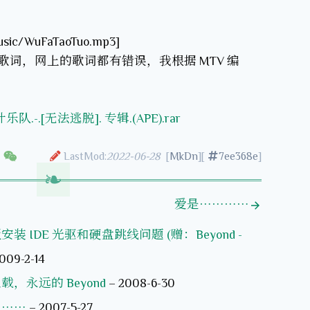
music/WuFaTaoTuo.mp3]
歌词，网上的歌词都有错误，我根据 MTV 编
）
队.-.[无法逃脱]. 专辑.(APE).rar
LastMod:
2022-06-28
[
MkDn
][
7ee368e
]
爱是…………
装 IDE 光驱和硬盘跳线问题 (赠：Beyond -
009-2-14
载，永远的 Beyond
–
2008-6-30
………
–
2007-5-27