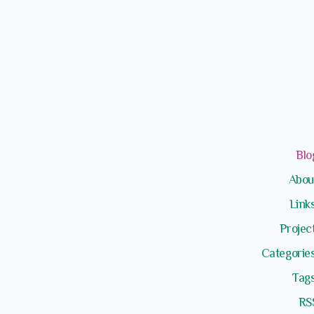
Bl
Abo
Lin
Proj
Categor
Ta
R