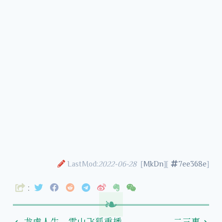
LastMod:
2022-06-28
[
MkDn
][
7ee368e
]
: