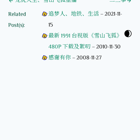
龙虎人生、雪山飞狐重播
二三事
追梦人、地铁、生活
–
2021-11-
Related
15
Post(s):
最新 1991 台视版《雪山飞狐》
480P 下载及絮叨
–
2010-11-30
感谢有你
–
2008-11-27
爱是…………
–
2007-5-27
木棉花－珍惜眼前的幸福
–
2007-4-20
Blog § 「日志」
About § 「关于」
Links § 「链接」
Project § 「项目」