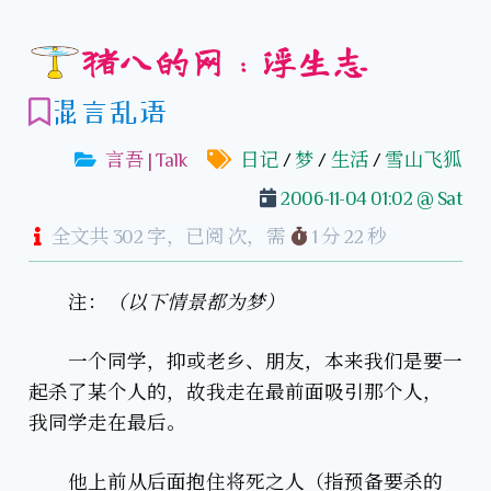
猪八的网：浮生志
混言乱语
言吾 | Talk
日记
/
梦
/
生活
/
雪山飞狐
2006-11-04 01:02 @ Sat
全文共 302 字，已阅
次，需
1 分 22 秒
注：
（以下情景都为梦）
一个同学，抑或老乡、朋友，本来我们是要一
起杀了某个人的，故我走在最前面吸引那个人，
我同学走在最后。
他上前从后面抱住将死之人（指预备要杀的