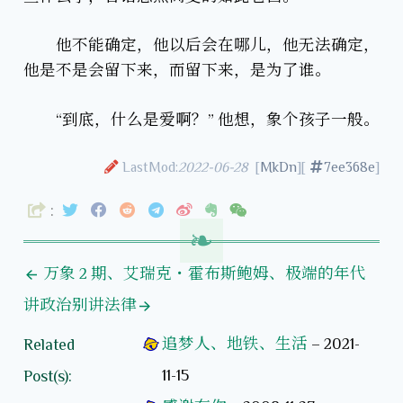
他不能确定，他以后会在哪儿，他无法确定，
他是不是会留下来，而留下来，是为了谁。
“到底，什么是爱啊？” 他想，象个孩子一般。
LastMod:
2022-06-28
[
MkDn
][
7ee368e
]
:
万象 2 期、艾瑞克・霍布斯鲍姆、极端的年代
讲政治别讲法律
追梦人、地铁、生活
–
2021-
Related
11-15
Post(s):