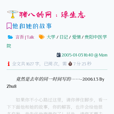
猪八的网：浮生志
他和她的故事
言吾 | Talk
大学
/
日记
/
爱情
/
贵阳中医学
院
2005-01-03 16:40 @ Mon
全文共 1627 字，已阅
次，需
7 分 23 秒
竟然是去年的同一时间写的……
–2006.1.3 By
Zhu8
如果你不小心路过这里，请你停住脚步，看一
下下面他和她的故事，你的解答，也许会给他很